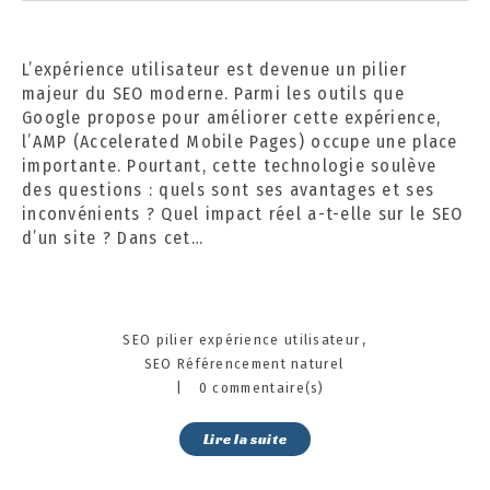
b
r
e
L’expérience utilisateur est devenue un pilier
2
majeur du SEO moderne. Parmi les outils que
0
Google propose pour améliorer cette expérience,
2
l’AMP (Accelerated Mobile Pages) occupe une place
4
importante. Pourtant, cette technologie soulève
des questions : quels sont ses avantages et ses
inconvénients ? Quel impact réel a-t-elle sur le SEO
d’un site ? Dans cet…
Categories
SEO pilier expérience utilisateur
SEO Référencement naturel
|
0 commentaire(s)
Lire la suite