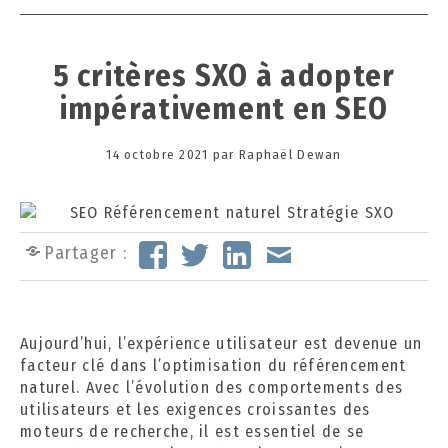
5 critères SXO à adopter
impérativement en SEO
Posted
14 octobre 2021
2
par
Raphaël Dewan
on
6
o
c
t
Partager :
o
b
r
e
Aujourd’hui, l’expérience utilisateur est devenue un
2
facteur clé dans l’optimisation du référencement
0
naturel. Avec l’évolution des comportements des
2
utilisateurs et les exigences croissantes des
4
moteurs de recherche, il est essentiel de se