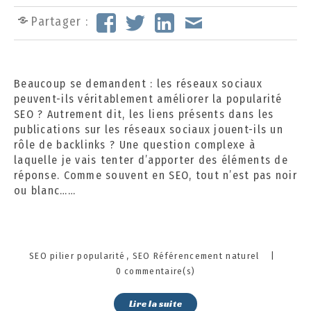
o
Partager :
b
r
e
2
Beaucoup se demandent : les réseaux sociaux
0
peuvent-ils véritablement améliorer la popularité
2
SEO ? Autrement dit, les liens présents dans les
4
publications sur les réseaux sociaux jouent-ils un
rôle de backlinks ? Une question complexe à
laquelle je vais tenter d’apporter des éléments de
réponse. Comme souvent en SEO, tout n’est pas noir
ou blanc……
Categories
SEO pilier popularité
SEO Référencement naturel
|
0 commentaire(s)
Lire la suite