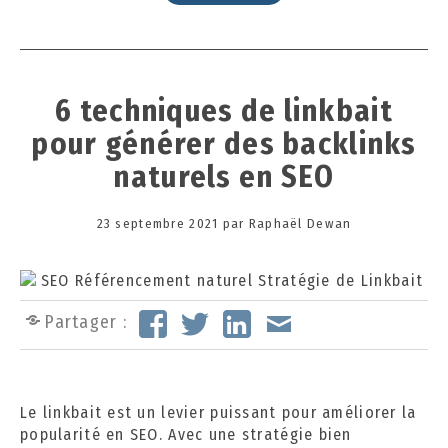
6 techniques de linkbait
pour générer des backlinks
naturels en SEO
Posted
23 septembre 2021
3
par
Raphaël Dewan
on
0
s
e
p
Partager :
t
e
m
b
Le linkbait est un levier puissant pour améliorer la
r
popularité en SEO. Avec une stratégie bien
e