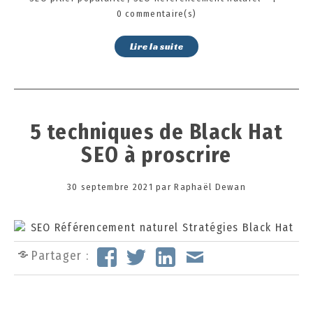
0 commentaire(s)
Lire la suite
5 techniques de Black Hat
SEO à proscrire
Posted
30 septembre 2021
1
par
Raphaël Dewan
on
3
o
c
t
Partager :
o
b
r
e