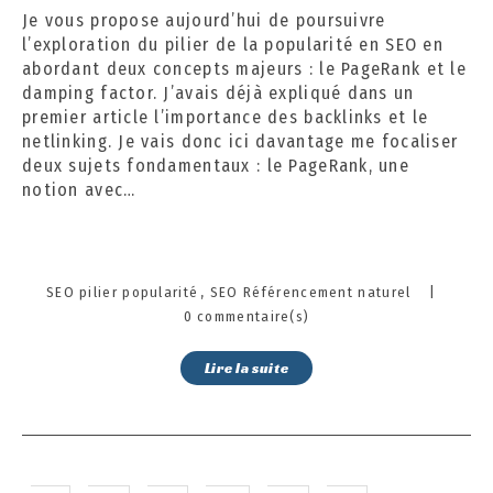
r
Je vous propose aujourd’hui de poursuivre
e
l’exploration du pilier de la popularité en SEO en
2
abordant deux concepts majeurs : le PageRank et le
0
damping factor. J’avais déjà expliqué dans un
2
premier article l’importance des backlinks et le
4
netlinking. Je vais donc ici davantage me focaliser
deux sujets fondamentaux : le PageRank, une
notion avec…
Categories
SEO pilier popularité
SEO Référencement naturel
|
0 commentaire(s)
Lire la suite