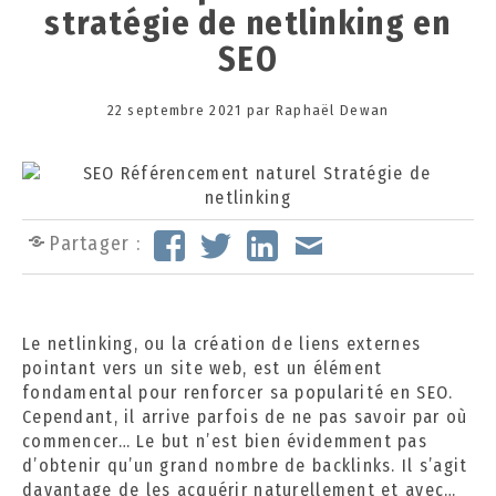
stratégie de netlinking en
SEO
Posted
22 septembre 2021
1
par
Raphaël Dewan
on
3
o
c
t
o
Partager :
b
r
e
2
Le netlinking, ou la création de liens externes
0
pointant vers un site web, est un élément
2
fondamental pour renforcer sa popularité en SEO.
4
Cependant, il arrive parfois de ne pas savoir par où
commencer… Le but n’est bien évidemment pas
d’obtenir qu’un grand nombre de backlinks. Il s’agit
davantage de les acquérir naturellement et avec…