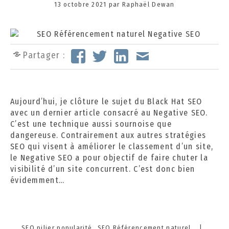
Posted
13 octobre 2021
1
par
Raphaël Dewan
on
3
o
c
t
Partager :
o
b
r
e
Aujourd’hui, je clôture le sujet du Black Hat SEO
2
avec un dernier article consacré au Negative SEO.
0
C’est une technique aussi sournoise que
2
dangereuse. Contrairement aux autres stratégies
4
SEO qui visent à améliorer le classement d’un site,
le Negative SEO a pour objectif de faire chuter la
visibilité d’un site concurrent. C’est donc bien
évidemment…
Categories
SEO pilier popularité
SEO Référencement naturel
|