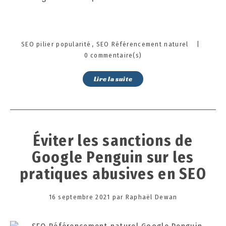
Categories
SEO pilier popularité
SEO Référencement naturel
|
0 commentaire(s)
Lire la suite
Éviter les sanctions de
Google Penguin sur les
pratiques abusives en SEO
Posted
16 septembre 2021
3
par
Raphaël Dewan
on
0
s