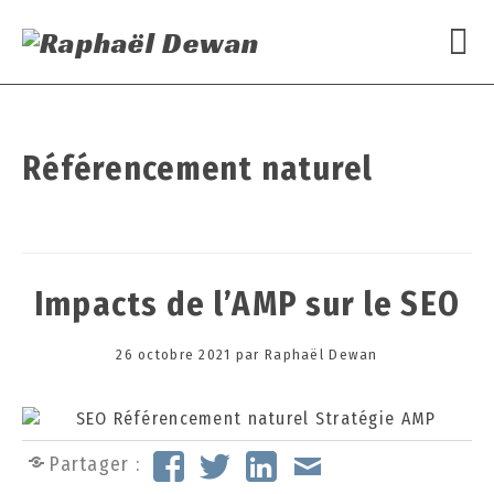
Référencement naturel
Impacts de l’AMP sur le SEO
Posted
26 octobre 2021
2
par
Raphaël Dewan
on
6
o
c
t
Partager :
o