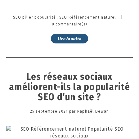
Categories
SEO pilier popularité
SEO Référencement naturel
|
0 commentaire(s)
Lire la suite
Les réseaux sociaux
améliorent-ils la popularité
SEO d’un site ?
Posted
25 septembre 2021
1
par
Raphaël Dewan
on
2
o
c
t