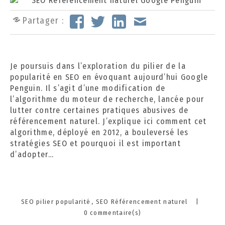
e
p
Partager :
t
e
m
b
Je poursuis dans l’exploration du pilier de la
r
popularité en SEO en évoquant aujourd’hui Google
e
Penguin. Il s’agit d’une modification de
2
l’algorithme du moteur de recherche, lancée pour
0
lutter contre certaines pratiques abusives de
2
référencement naturel. J’explique ici comment cet
4
algorithme, déployé en 2012, a bouleversé les
stratégies SEO et pourquoi il est important
d’adopter…
Categories
SEO pilier popularité
SEO Référencement naturel
|
0 commentaire(s)