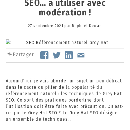
SEO… à utiliser avec
modération !
Posted
27 septembre 2021
1
par
Raphaël Dewan
on
2
o
c
t
Partager :
o
b
r
e
Aujourd’hui, je vais aborder un sujet un peu délicat
2
dans le cadre du pilier de la popularité du
0
référencement naturel : les techniques de Grey Hat
2
SEO. Ce sont des pratiques borderline dont
4
l’utilisation doit être faite avec précaution. Qu’est-
ce que le Grey Hat SEO ? Le Grey Hat SEO désigne
un ensemble de techniques…