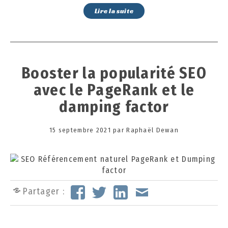
Lire la suite
Booster la popularité SEO
avec le PageRank et le
damping factor
Posted
15 septembre 2021
3
par
Raphaël Dewan
on
0
s
e
p
t
Partager :
e
m
b