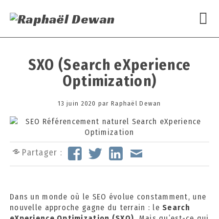
SXO (Search eXperience
Optimization)
Posted
13 juin 2020
1
par
Raphaël Dewan
on
3
o
c
t
Partager :
o
b
r
e
Dans un monde où le
SEO
évolue constamment, une
2
nouvelle approche gagne du terrain : le
Search
0
eXperience Optimization (SXO)
. Mais qu’est-ce qui