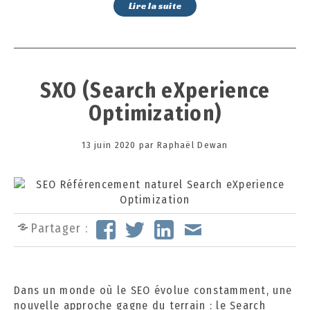
Lire la suite
SXO (Search eXperience
Optimization)
Posted
13 juin 2020
1
par
Raphaël Dewan
on
3
o
c
t
o
Partager :
b
r
e
2
Dans un monde où le SEO évolue constamment, une
0
nouvelle approche gagne du terrain : le Search