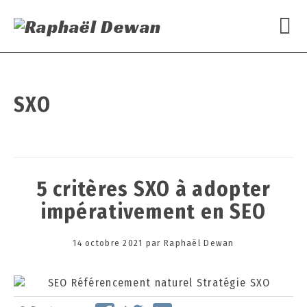
SXO
5 critères SXO à adopter
impérativement en SEO
Posted
14 octobre 2021
2
par
Raphaël Dewan
on
6
o
c
t