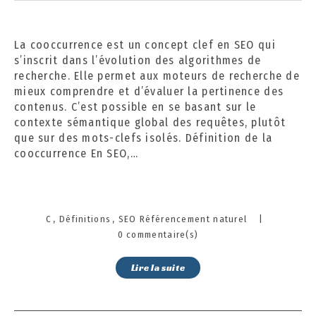
e
m
b
La cooccurrence est un concept clef en SEO qui
r
s’inscrit dans l’évolution des algorithmes de
e
recherche. Elle permet aux moteurs de recherche de
2
mieux comprendre et d’évaluer la pertinence des
0
contenus. C’est possible en se basant sur le
2
contexte sémantique global des requêtes, plutôt
4
que sur des mots-clefs isolés. Définition de la
cooccurrence En SEO,…
Categories
C
Définitions
SEO Référencement naturel
|
0 commentaire(s)
Lire la suite