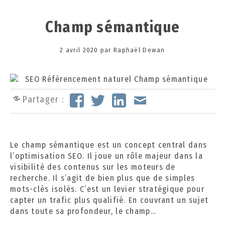
Champ sémantique
Posted
2 avril 2020
3
par
Raphaël Dewan
on
0
s
e
p
Partager :
t
e
m
b
Le champ sémantique est un concept central dans
r
l’optimisation SEO. Il joue un rôle majeur dans la
e
visibilité des contenus sur les moteurs de
2
recherche. Il s’agit de bien plus que de simples
0
mots-clés isolés. C’est un levier stratégique pour
2
capter un trafic plus qualifié. En couvrant un sujet
4
dans toute sa profondeur, le champ…