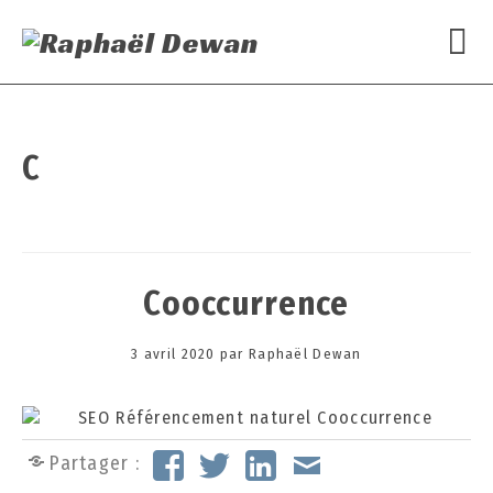
C
Cooccurrence
Posted
3 avril 2020
3
par
Raphaël Dewan
on
0
s
e
p
Partager :
t