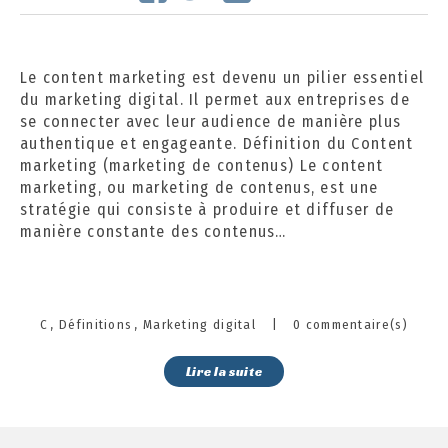
e
m
b
Le content marketing est devenu un pilier essentiel
r
du marketing digital. Il permet aux entreprises de
e
se connecter avec leur audience de manière plus
2
authentique et engageante. Définition du Content
0
marketing (marketing de contenus) Le content
2
marketing, ou marketing de contenus, est une
4
stratégie qui consiste à produire et diffuser de
manière constante des contenus…
Categories
C
Définitions
Marketing digital
|
0 commentaire(s)
Lire la suite