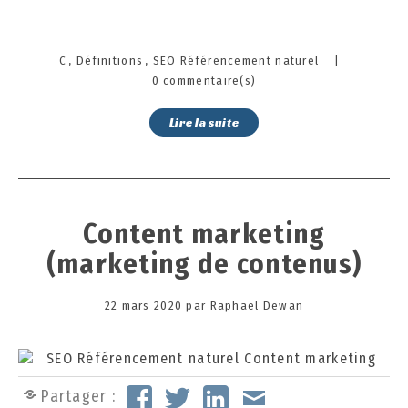
Categories
C
Définitions
SEO Référencement naturel
|
0 commentaire(s)
Lire la suite
Content marketing
(marketing de contenus)
Posted
22 mars 2020
3
par
Raphaël Dewan
on
0
s
e
p
Partager :
t