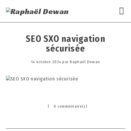
SEO SXO navigation
sécurisée
Posted
14 octobre 2024
1
par
Raphaël Dewan
on
4
o
c
t
o
b
|
0 commentaire(s)
r
Categories
e
2
0