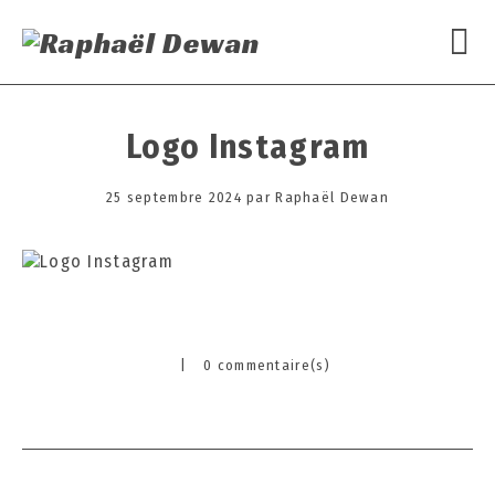
Logo Instagram
Posted
25 septembre 2024
2
par
Raphaël Dewan
on
5
s
e
p
t
e
|
0 commentaire(s)
m
Categories
b
r
e
2
0