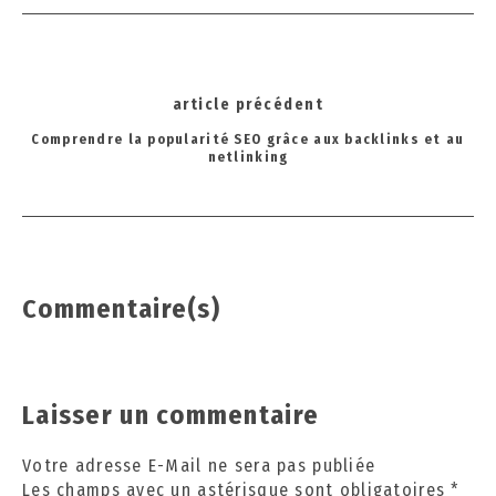
2
0
2
4
Post
article précédent
navigation
Comprendre la popularité SEO grâce aux backlinks et au
netlinking
Commentaire(s)
Laisser un commentaire
Votre adresse E-Mail ne sera pas publiée
Les champs avec un astérisque sont obligatoires
*