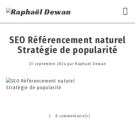
SEO Référencement naturel
Stratégie de popularité
Posted
23 septembre 2024
2
par
Raphaël Dewan
on
3
s
e
p
t
e
m
|
0 commentaire(s)
b
Categories
r
e