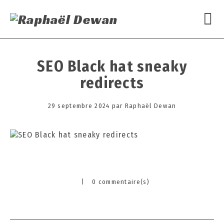
SEO Black hat sneaky
redirects
Posted
29 septembre 2024
2
par
Raphaël Dewan
on
9
s
e
p
t
e
|
0 commentaire(s)
m
Categories
b
r
e