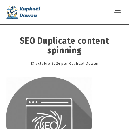
SEO Duplicate content
spinning
Posted
13 octobre 2024
1
par
Raphaël Dewan
on
3
o
c
t
o
b
r
e
2
0