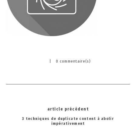
2
4
|
0 commentaire(s)
Categories
Post
article précédent
navigation
3 techniques de duplicate content à abolir
impérativement