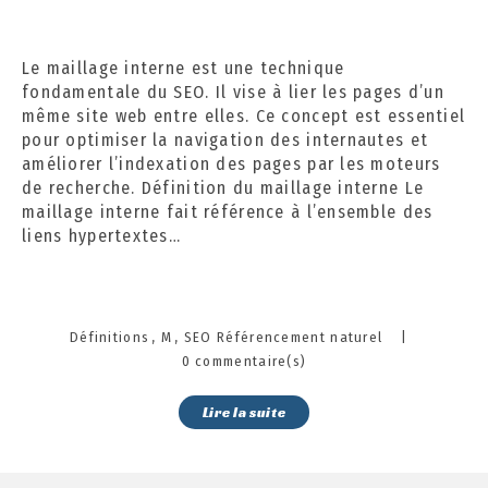
e
m
b
Le maillage interne est une technique
r
fondamentale du SEO. Il vise à lier les pages d’un
e
même site web entre elles. Ce concept est essentiel
2
pour optimiser la navigation des internautes et
0
améliorer l’indexation des pages par les moteurs
2
de recherche. Définition du maillage interne Le
4
maillage interne fait référence à l’ensemble des
liens hypertextes…
Categories
Définitions
M
SEO Référencement naturel
|
0 commentaire(s)
Lire la suite