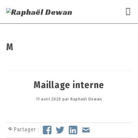
M
Maillage interne
Posted
11 avril 2020
3
par
Raphaël Dewan
on
0
s
e
p
Partager :
t