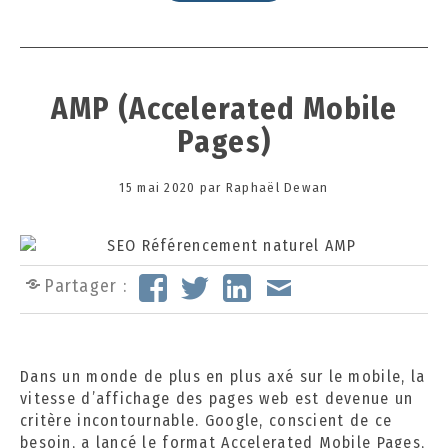
AMP (Accelerated Mobile
Pages)
Posted
15 mai 2020
1
par
Raphaël Dewan
on
5
o
c
t
Partager :
o
b
r
e
Dans un monde de plus en plus axé sur le mobile, la
2
vitesse d’affichage des pages web est devenue un
0
critère incontournable. Google, conscient de ce
2
besoin, a lancé le format Accelerated Mobile Pages,