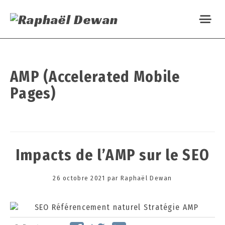
AMP (Accelerated Mobile
Pages)
Impacts de l’AMP sur le SEO
Posted
26 octobre 2021
2
par
Raphaël Dewan
on
6
o
c
t