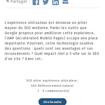
Partager :
o
b
r
e
L’expérience utilisateur est devenue un pilier
2
majeur du SEO moderne. Parmi les outils que
0
Google propose pour améliorer cette expérience,
2
l’AMP (Accelerated Mobile Pages) occupe une place
4
importante. Pourtant, cette technologie soulève
des questions : quels sont ses avantages et ses
inconvénients ? Quel impact réel a-t-elle sur le SEO
d’un site ? Dans cet…
Categories
SEO pilier expérience utilisateur
SEO Référencement naturel
|
0 commentaire(s)
Lire la suite