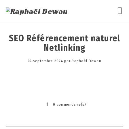
SEO Référencement naturel
Netlinking
Posted
22 septembre 2024
2
par
Raphaël Dewan
on
2
s
e
p
t
e
|
0 commentaire(s)
m
Categories
b
r
e