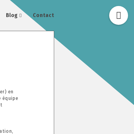
Blog
Contact
er) en
e équipe
et
ation,