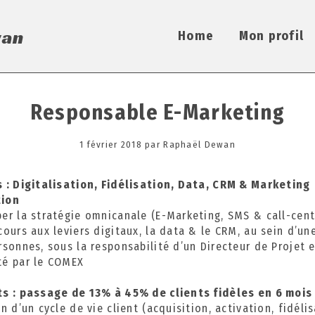
Home
Mon profil
Responsable E-Marketing
Posted
1 février 2018
1
par
Raphaël Dewan
on
6
o
s :
Digitalisation, Fidélisation, Data, CRM & Marketing
c
ion
t
er la stratégie omnicanale (E-Marketing, SMS & call-cent
o
cours aux leviers digitaux, la data & le CRM, au sein d’un
b
rsonnes, sous la responsabilité d’un Directeur de Projet 
r
té par le COMEX
e
2
s : passage de 13% à 45% de clients fidèles en 6 mois
0
n d’un cycle de vie client (acquisition, activation, fidélis
2