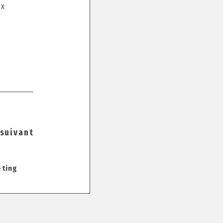
ux
 suivant
eting