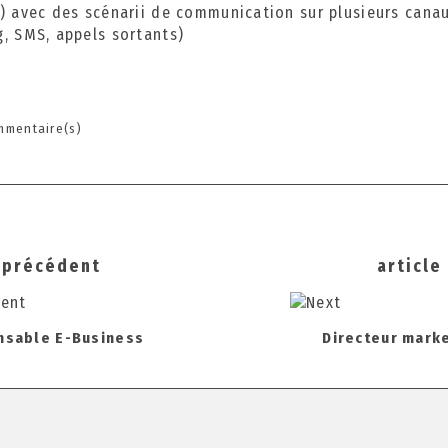
n) avec des scénarii de communication sur plusieurs cana
4
g, SMS, appels sortants)
mmentaire(s)
s
e précédent
article
ation
sable E-Business
Directeur mark