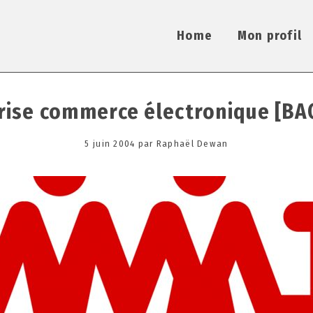
Home
Mon profil
rise commerce électronique [BAC
Posted
5 juin 2004
3
par
Raphaël Dewan
on
j
a
n
v
i
e
r
2
0
2
1