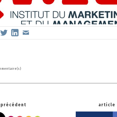
mmentaire(s)
s
e précédent
article
ation