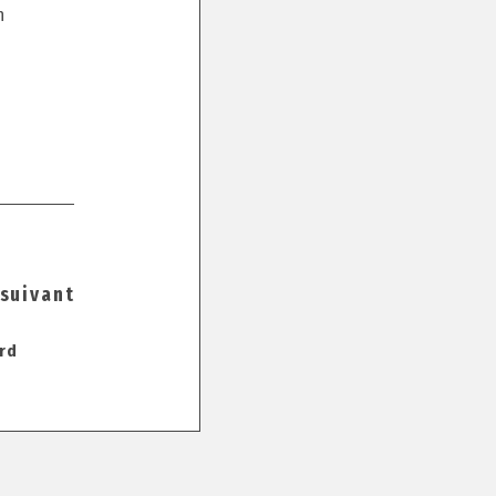
n
 suivant
rd