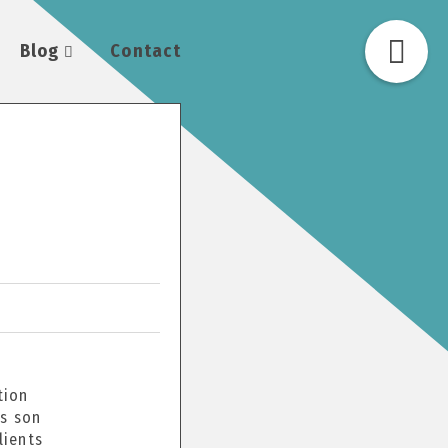
Blog
Contact
tion
is son
lients