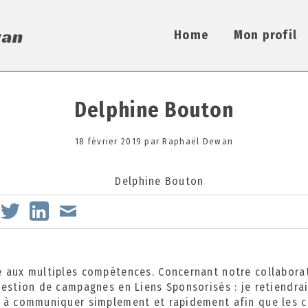
Home
Mon profil
Delphine Bouton
Posted
18 février 2019
1
par
Raphaël Dewan
on
6
o
c
t
o
b
r
e
 aux multiples compétences. Concernant notre collabora
2
gestion de campagnes en Liens Sponsorisés : je retiendra
0
 à communiquer simplement et rapidement afin que les c
2