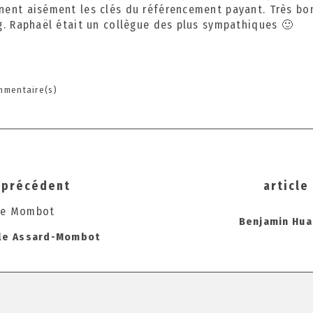
ent aisément les clés du référencement payant. Très bo
4
g. Raphaël était un collègue des plus sympathiques 🙂
mmentaire(s)
s
e précédent
article
ation
Benjamin Hua
lle Assard-Mombot